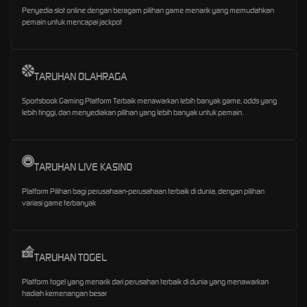
Penyedia slot online dengan beragam pilihan game menarik yang memudahkan
pemain untuk mencapai jackpot
TARUHAN OLAHRAGA
Sportsbook Gaming Platform Terbaik menawarkan lebih banyak game, odds yang
lebih tinggi, dan menyediakan pilihan yang lebih banyak untuk pemain.
TARUHAN LIVE KASINO
Platform Pilihan bagi perusahaan-perusahaan terbaik di dunia, dengan pilihan
variasi game terbanyak
TARUHAN TOGEL
Platform togel yang menarik dari perusahan terbaik di dunia yang menawarkan
hadiah kemenangan besar