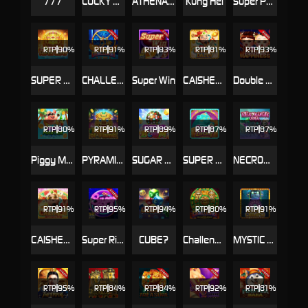
777
LUCKY ACE
ATHENA LUCKY SPREAD
Kung Hei
Super Powerful
RTP
90%
RTP
91%
RTP
83%
RTP
81%
RTP
93%
SUPER GEMS
CHALLENGE・FU LU SHOU XI
Super Win
CAISHEN DADDY
Double Happiness
RTP
80%
RTP
91%
RTP
89%
RTP
87%
RTP
87%
Piggy Master
PYRAMID OF FLAMES
SUGAR BOOM
SUPER LUCKY
NECROMANCER SHA
RTP
91%
RTP
95%
RTP
94%
RTP
80%
RTP
91%
CAISHEN-LUCKY SPREAD
Super Rich
CUBE?
Challenge・Mayan Calendar
MYSTIC LEGEND 2
RTP
95%
RTP
84%
RTP
84%
RTP
92%
RTP
81%