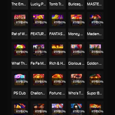
The Empire
Lucky Poker 2
Tomb Treasure
Burlesque 2
MASTER HAHA
RTP
84%
RTP
92%
RTP
90%
RTP
80%
RTP
93%
Rat of Wealth
FEATURE BUY - Golden Pig
FANTASY - SOUTHEAST ASIA
Money Meow
Madame Caroline
RTP
80%
RTP
91%
RTP
88%
RTP
90%
RTP
86%
What The FA
Fa Fa Monkey
Rich & Happy
Glorious Kingdom
Golden Week
RTP
83%
RTP
86%
RTP
93%
RTP
95%
RTP
89%
PS Club
Challenge・Golden Pig
Fortune Teller
Who's The Boss
Super Boom
RTP
90%
RTP
89%
RTP
80%
RTP
79%
RTP
90%