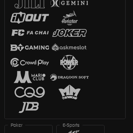
Poker
E-Sports