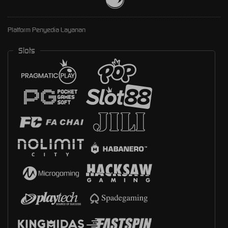
Platform Penyedia Layanan
Slots