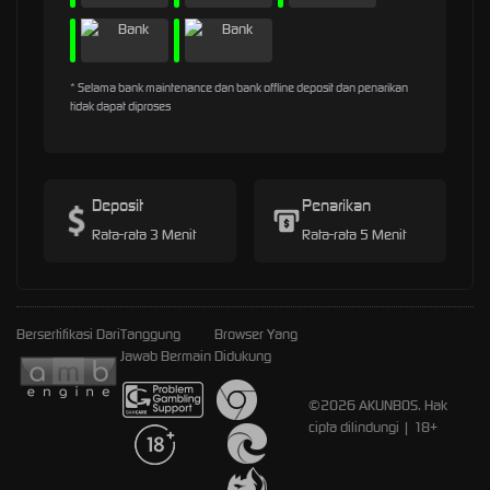
* Selama bank maintenance dan bank offline deposit dan penarikan
tidak dapat diproses
Deposit
Penarikan
Rata-rata 3 Menit
Rata-rata 5 Menit
Bersertifikasi Dari
Tanggung
Browser Yang
Jawab Bermain
Didukung
©2026 AKUNBOS. Hak
cipta dilindungi | 18+