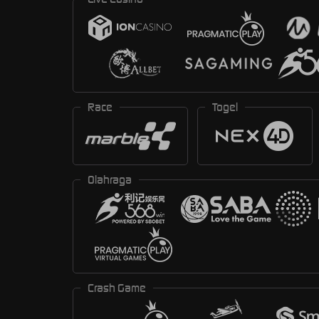
Race
Togel
Olahraga
Crash Game