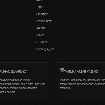
Togel
Olahraga
Crash Game
Arcade
Poker
E-Sports
Sabung Ayam
RUHAN OLAHRAGA
TARUHAN LIVE KASINO
ook Gaming Platform Terbaik
Platform Pilihan bagi perusahaan-perusa
kan lebih banyak game, odds yang lebih
terbaik di dunia, dengan pilihan variasi g
 dan menyediakan pilihan yang lebih
terbanyak
untuk pemain.