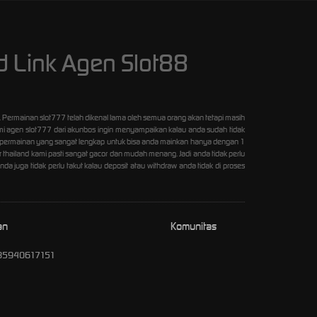
and Link Agen Slot88
aya. Permainan slot777 telah dikenal lama oleh semua orang akan tetapi masih
 Kami agen slot777 dari akunbos ingin menyampaikan kalau anda sudah tidak
iki permainan yang sangat lengkap untuk bisa anda mainkan hanya dengan 1
er thailand kami pasti sangat gacor dan mudah menang. Jadi anda tidak perlu
da juga tidak perlu takut kalau deposit atau withdraw anda tidak di proses
an
Komunitas
85940617151