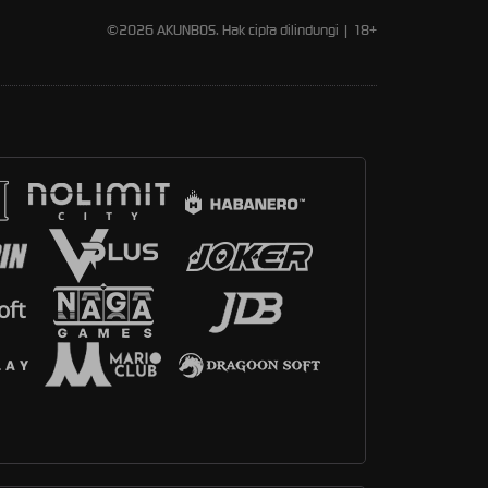
©2026 AKUNBOS. Hak cipta dilindungi | 18+