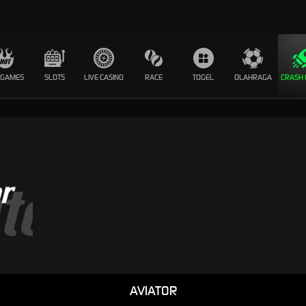
 GAMES
SLOTS
LIVE CASINO
RACE
TOGEL
OLAHRAGA
CRASH
AVIATOR