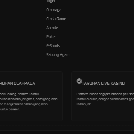
Togel
Olahraga
Crash Game
Arcade
Poker
E-Sports
Sabung Ayam
RUHAN OLAHRAGA
TARUHAN LIVE KASINO
ook Gaming Platform Terbaik
Platform Pilihan bagi perusahaan-perusa
kan lebih banyak game, odds yang lebih
terbaik di dunia, dengan pilihan variasi g
 dan menyediakan pilihan yang lebih
terbanyak
untuk pemain.