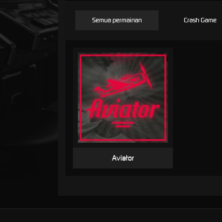
Semua permainan
Crash Game
Aviator