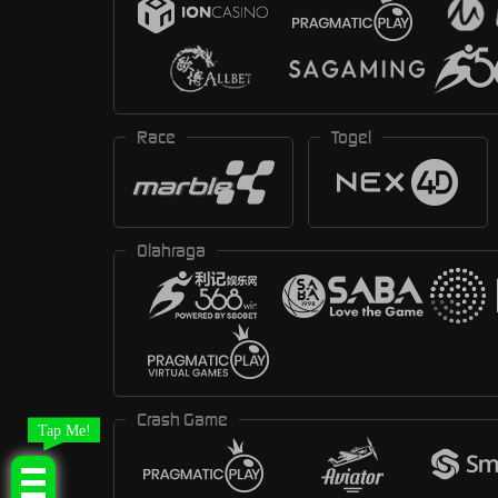
Race
Togel
Olahraga
Crash Game
Tap Me!