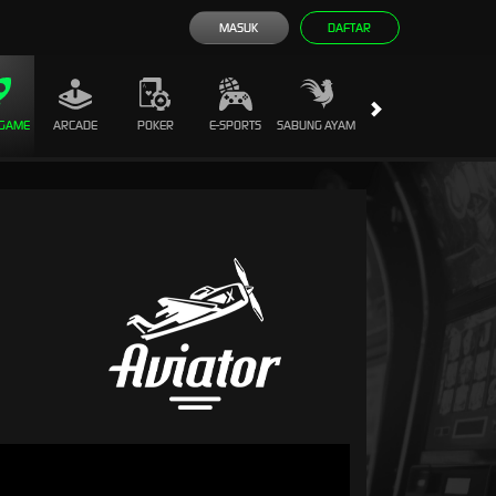
MASUK
DAFTAR
 GAME
ARCADE
POKER
E-SPORTS
SABUNG AYAM
PROMOSI