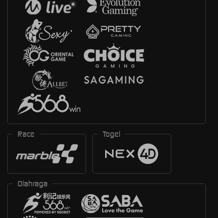
Race
Togel
Olahraga