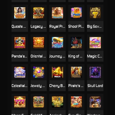
Quests of Olympus
Legacy of Midas
Royal Princess
Shoot Piggy
Big Sevens Jackpot
Panda’s Jackpot
Oriental Treasures
Journey to the Abyss
King of Pig
Magic Candy Factory
Celestial Goddess
Jewely Spin
Cherry Bell
Pirate's Treasure
Skull Lord