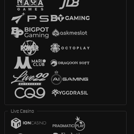
Live Casino