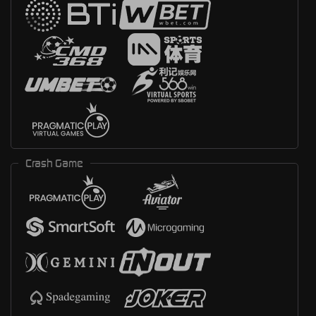
Crash Game