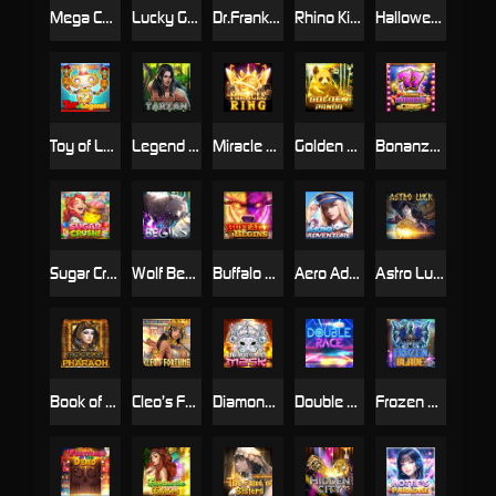
Mega Cave
Lucky Goldbar
Dr.Franken’s Lab
Rhino King
Halloween Ghost
Toy of Legend
Legend of Tarzan
Miracle Ring
Golden Panda
Bonanza Coins
Sugar Crush!
Wolf Begins
Buffalo Begins
Aero Adventure
Astro Luck
Book of Pharaoh
Cleo’s Fortune
Diamond Mask
Double Race
Frozen Blade