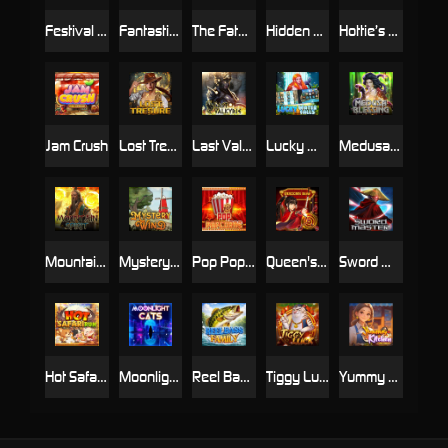
Festival of the Dead
Fantastic Faries
The Fates of Sisters
Hidden City
Hottie’s Paradise
Jam Crush
Lost Treasure
Last Valkyrie
Lucky Waterfalls
Medusa’s Blessing
Mountain Spirit
Mystery Wind
Pop Popcorns
Queen's Bow
Sword Master
Hot Safari Run
Moonlight Cats
Reel Bass Family
Tiggy Luck
Yummy Kitchen