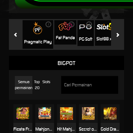
i
i
i
i
i
Facha
Fat Panda
Slot88 x PP
PG Soft
Pragmatic Play
BIGPOT
Semua
Top
Slots
permainan
20
Fiesta Frenzy
Mahjong Super Wins
Hit Mahjong Wins
Secret of Goddess
Gold Dragon