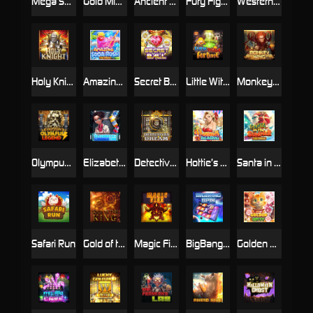
Mega Sevens
Gold Mine Rush
Ancient Stones
Fury Fighters
Western Sherrif
Holy Knight
Amazing Soda Rush
Secret Ball
Little Witch's Fortune
Monkey King
Olympus Legend
Elizabeth Lab
Detective’s Dream
Hottie’s Vacation
Santa in the Summer
Safari Run
Gold of the King
Magic Fire
BigBang Spin
Golden Kitty