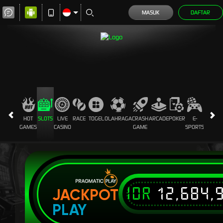
MASUK
DAFTAR
HOT
SLOTS
LIVE
RACE
TOGEL
OLAHRAGA
CRASH
ARCADE
POKER
E-
SABUN
GAMES
CASINO
GAME
SPORTS
AYAM
IDR
12,684,
JACKPOT
PLAY