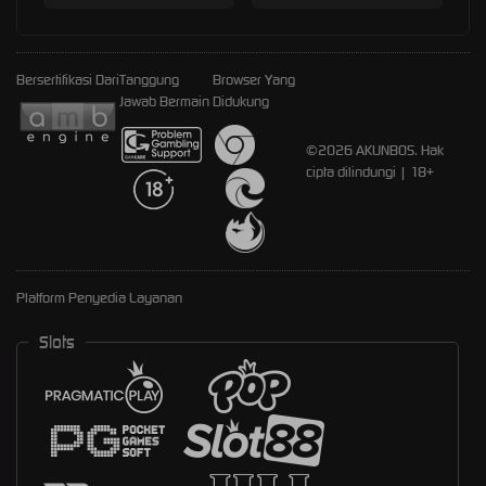
Bersertifikasi Dari
Tanggung
Browser Yang
Jawab Bermain
Didukung
©2026 AKUNBOS. Hak
cipta dilindungi | 18+
Platform Penyedia Layanan
Slots