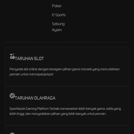
Poker
E-Sports
Sabung
Ayam
TARUHAN SLOT
Penyedia slot online dengan beragam pilihan game menarik yang memudahkan
pemain untuk mencapai jackpot
TARUHAN OLAHRAGA
Sportsbook Gaming Platform Terbaik menawarkan lebih banyak game, odds yang
lebih tinggi, dan menyediakan pilihan yang lebih banyak untuk pemain.