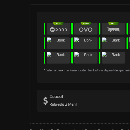
* Selama bank maintenance dan bank offline deposit dan penarik
Deposit
Rata-rata 3 Menit