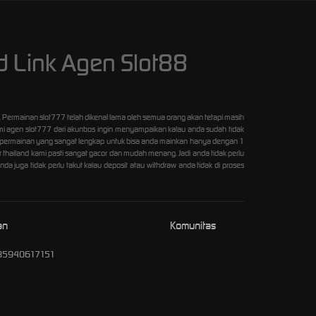
and Link Agen Slot88
aya. Permainan slot777 telah dikenal lama oleh semua orang akan tetapi masih
 Kami agen slot777 dari akunbos ingin menyampaikan kalau anda sudah tidak
iki permainan yang sangat lengkap untuk bisa anda mainkan hanya dengan 1
er thailand kami pasti sangat gacor dan mudah menang. Jadi anda tidak perlu
da juga tidak perlu takut kalau deposit atau withdraw anda tidak di proses
an
Komunitas
85940617151