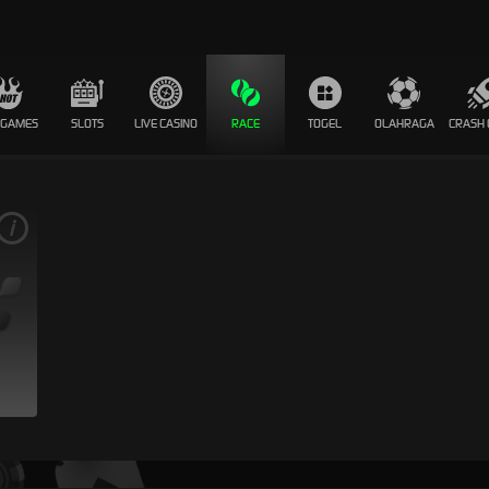
 GAMES
SLOTS
LIVE CASINO
RACE
TOGEL
OLAHRAGA
CRASH
i