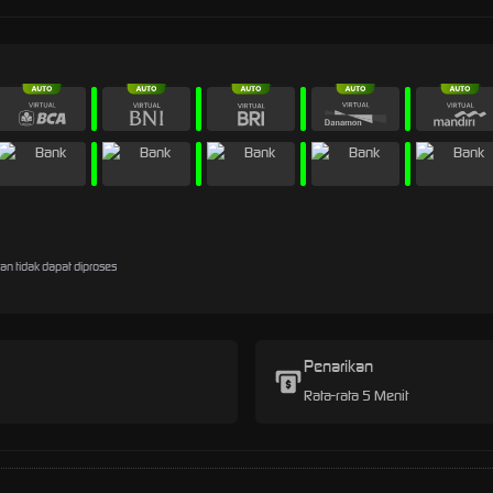
an tidak dapat diproses
Penarikan
Rata-rata 5 Menit