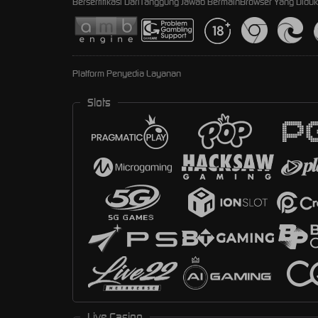
Bersertifikasi Dari
Tanggung Jawab Bermain
Browser Yang Didu
Platform Penyedia Layanan
Slots
Live Casino