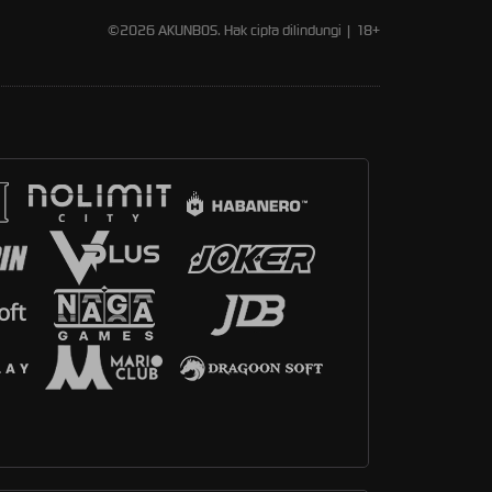
©2026 AKUNBOS. Hak cipta dilindungi | 18+